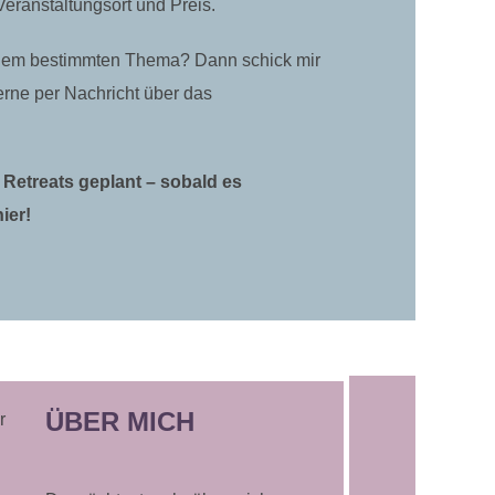
eranstaltungsort und Preis.
einem bestimmten Thema? Dann schick mir
rne per Nachricht über das
 Retreats geplant – sobald es
ier!
ÜBER MICH