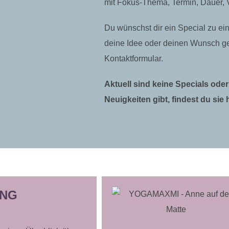
mit Fokus-Thema, Termin, Dauer, V
Du wünschst dir ein Special zu 
deine Idee oder deinen Wunsch ge
Kontaktformular.
Aktuell sind keine Specials oder
Neuigkeiten gibt, findest du sie h
ING