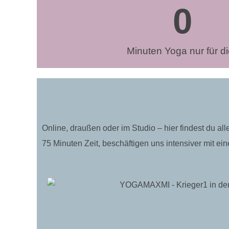
0
Minuten Yoga nur für d
Online, draußen oder im Studio – hier findest du a
75 Minuten Zeit, beschäftigen uns intensiver mit 